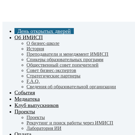
Skip
to
main
content
День открытых дверей
Об ИМИСП
О бизнес-школе
История
Преподаватели и менеджмент ИМИСП
Спикеры образовательных программ
Общественный совет попечителей
Совет бизнес-экспертов
Cтратегические партнеры
F.A.Q.
Сведения об образовательной организации
События
Медиатека
Клуб выпускников
Проекты
Проекты
Рекрутинг и поиск работы через ИМИСП
Лаборатория ИИ
Оплата