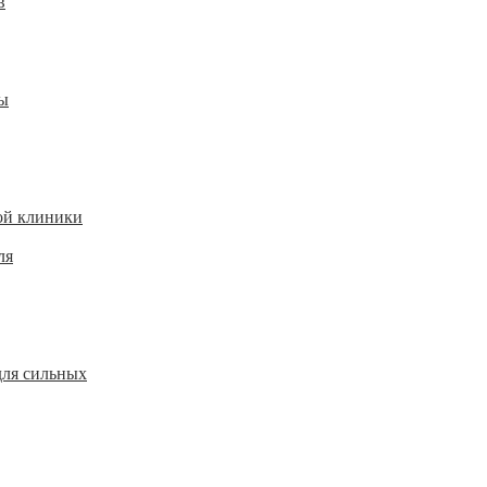
в
ы
ой клиники
ля
для сильных