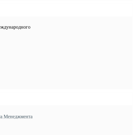
еждународного
та Менеджмента