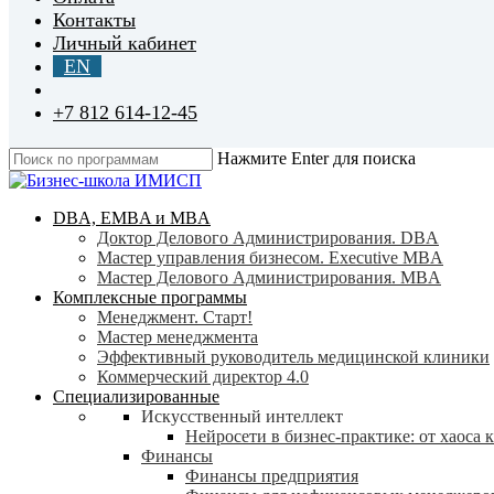
Контакты
Личный кабинет
EN
+7 812 614-12-45
Нажмите Enter для поиска
Close
Search
search
Menu
DBA, EMBA и MBA
Доктор Делового Администрирования. DBA
Мастер управления бизнесом. Executive MBA
Мастер Делового Администрирования. MBA
Комплексные программы
Менеджмент. Старт!
Мастер менеджмента
Эффективный руководитель медицинской клиники
Коммерческий директор 4.0
Специализированные
Искусственный интеллект
Нейросети в бизнес-практике: от хаоса 
Финансы
Финансы предприятия