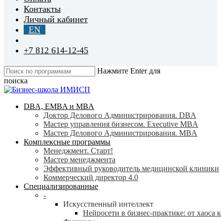
Контакты
Личный кабинет
EN
+7 812 614-12-45
Нажмите Enter для
поиска
Close
Search
search
Menu
DBA, EMBA и MBA
Доктор Делового Администрирования. DBA
Мастер управления бизнесом. Executive MBA
Мастер Делового Администрирования. MBA
Комплексные программы
Менеджмент. Старт!
Мастер менеджмента
Эффективный руководитель медицинской клиники
Коммерческий директор 4.0
Специализированные
-
Искусственный интеллект
Нейросети в бизнес-практике: от хаоса 