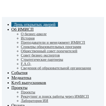
Skip
to
main
content
День открытых дверей
Об ИМИСП
О бизнес-школе
История
Преподаватели и менеджмент ИМИСП
Спикеры образовательных программ
Общественный совет попечителей
Совет бизнес-экспертов
Cтратегические партнеры
F.A.Q.
Сведения об образовательной организации
События
Медиатека
Клуб выпускников
Проекты
Проекты
Рекрутинг и поиск работы через ИМИСП
Лаборатория ИИ
Оплата