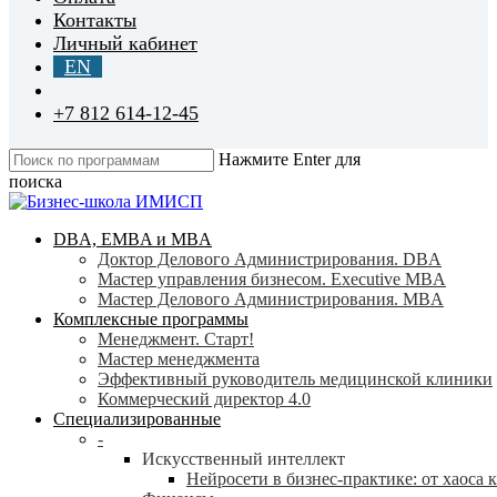
Контакты
Личный кабинет
EN
+7 812 614-12-45
Нажмите Enter для
поиска
Close
Search
search
Menu
DBA, EMBA и MBA
Доктор Делового Администрирования. DBA
Мастер управления бизнесом. Executive MBA
Мастер Делового Администрирования. MBA
Комплексные программы
Менеджмент. Старт!
Мастер менеджмента
Эффективный руководитель медицинской клиники
Коммерческий директор 4.0
Специализированные
-
Искусственный интеллект
Нейросети в бизнес-практике: от хаоса 