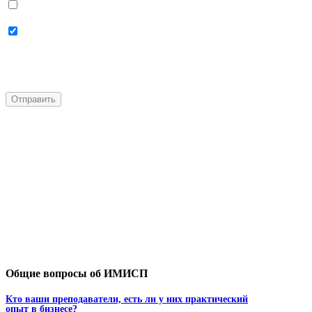
Даю согласие на
использование своих
персональных данных
Даю согласие на
получение
персональной рассылки
Общие вопросы об ИМИСП
Кто ваши преподаватели, есть ли у них практический
опыт в бизнесе?