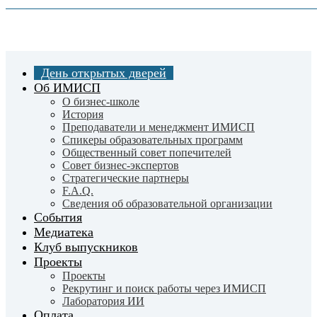
Skip
to
main
content
День открытых дверей
Об ИМИСП
О бизнес-школе
История
Преподаватели и менеджмент ИМИСП
Спикеры образовательных программ
Общественный совет попечителей
Совет бизнес-экспертов
Cтратегические партнеры
F.A.Q.
Сведения об образовательной организации
События
Медиатека
Клуб выпускников
Проекты
Проекты
Рекрутинг и поиск работы через ИМИСП
Лаборатория ИИ
Оплата