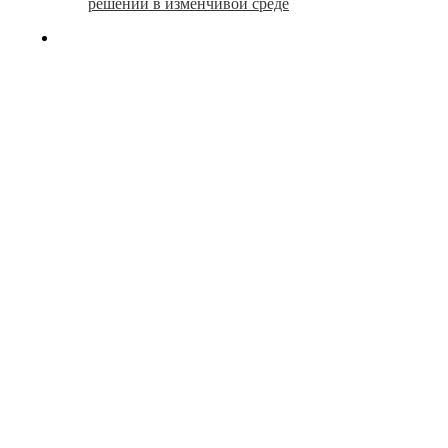
решений в изменчивой среде
search