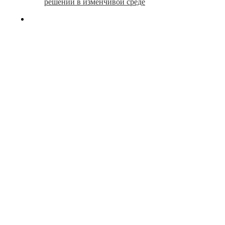
решений в изменчивой среде
search