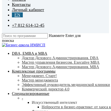
Контакты
Личный кабинет
EN
+7 812 614-12-45
Нажмите Enter для
поиска
Close
Search
search
Menu
DBA, EMBA и MBA
Доктор Делового Администрирования. DBA
Мастер управления бизнесом. Executive MBA
Мастер Делового Администрирования. MBA
Комплексные программы
Менеджмент. Старт!
Мастер менеджмента
Эффективный руководитель медицинской клиники
Коммерческий директор 4.0
Специализированные
-
Искусственный интеллект
Нейросети в бизнес-практике: от хаоса 