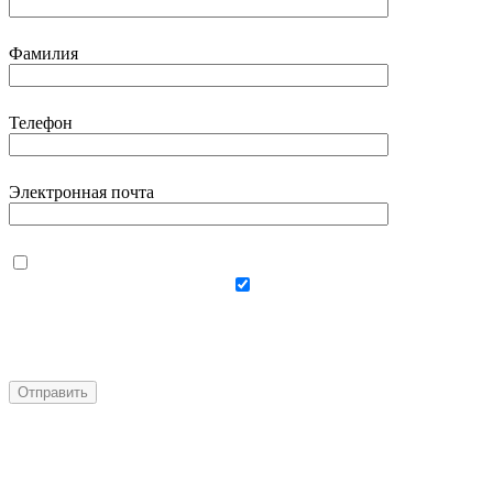
Фамилия
Телефон
Электронная почта
Даю согласие на
использование своих
персональных данных
Даю согласие на
получение персональной рассылки