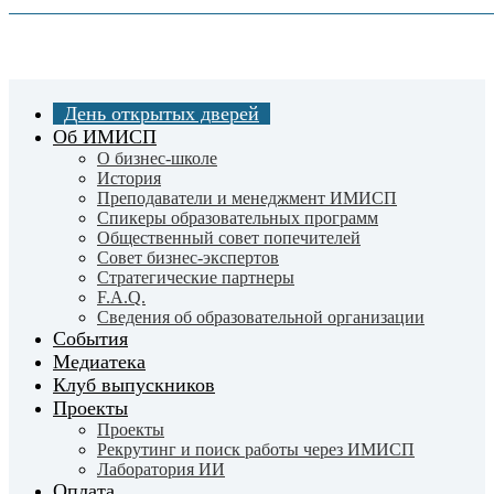
Skip
to
main
content
День открытых дверей
Об ИМИСП
О бизнес-школе
История
Преподаватели и менеджмент ИМИСП
Спикеры образовательных программ
Общественный совет попечителей
Совет бизнес-экспертов
Cтратегические партнеры
F.A.Q.
Сведения об образовательной организации
События
Медиатека
Клуб выпускников
Проекты
Проекты
Рекрутинг и поиск работы через ИМИСП
Лаборатория ИИ
Оплата