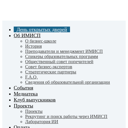
Skip
to
main
content
День открытых дверей
Об ИМИСП
О бизнес-школе
История
Преподаватели и менеджмент ИМИСП
Спикеры образовательных программ
Общественный совет попечителей
Совет бизнес-экспертов
Cтратегические партнеры
F.A.Q.
Сведения об образовательной организации
События
Медиатека
Клуб выпускников
Проекты
Проекты
Рекрутинг и поиск работы через ИМИСП
Лаборатория ИИ
Оплата