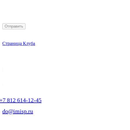
получение персональной рассылки
Страница Клуба
+7 812 614-12-45
do@imisp.ru