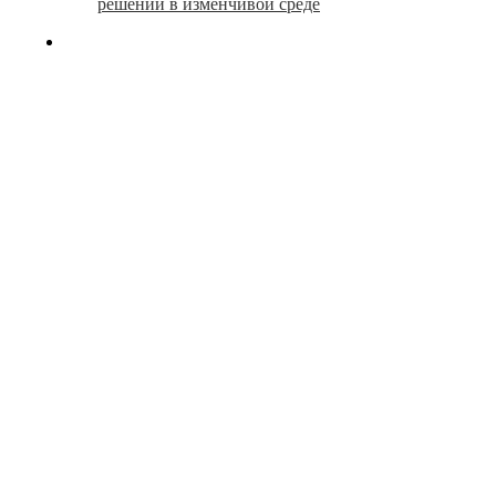
решений в изменчивой среде
search