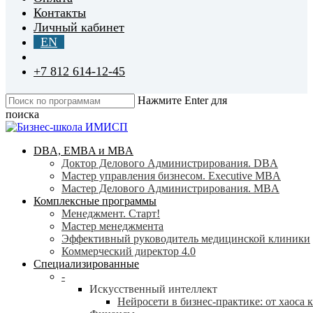
Контакты
Личный кабинет
EN
+7 812 614-12-45
Нажмите Enter для
поиска
Close
Search
search
Menu
DBA, EMBA и MBA
Доктор Делового Администрирования. DBA
Мастер управления бизнесом. Executive MBA
Мастер Делового Администрирования. MBA
Комплексные программы
Менеджмент. Старт!
Мастер менеджмента
Эффективный руководитель медицинской клиники
Коммерческий директор 4.0
Специализированные
-
Искусственный интеллект
Нейросети в бизнес-практике: от хаоса 