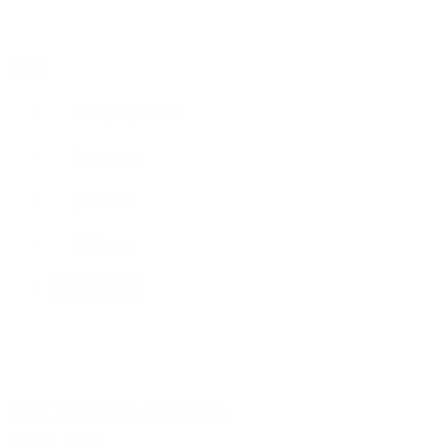
Menu
О мероприятии
Эксперты
Для кого
Тайминг
Заявка
Эта встреча для вас,
если вы: