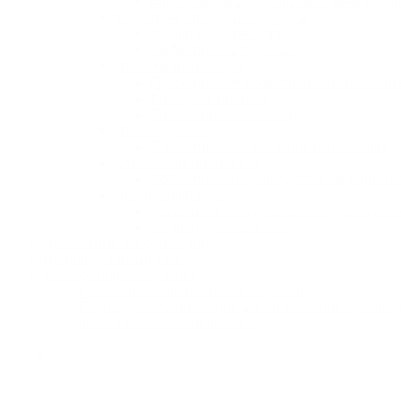
Финансы для нефинансовых менеджеро
Маркетинг, продажи, продукты
Предпринимательство
Эффективные продажи
Проекты и операции
Операционная эффективность и финанс
Менеджер проекта
Управление проектами
HR-программы
Эффективное управление персоналом
Отраслевые программы
Эффективный руководитель медицинск
Личностный рост
Навыки профессионального руководите
Индивидуальный трек
Экспертные консультации
Индивидуальный трек
Корпоративное обучение
Разработка корпоративных программ
Сценарное планирование для бизнеса: инструмент 
решений в изменчивой среде
search