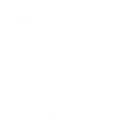
Контакты
Личный кабинет
EN
+7 812 614-12-45
Нажмите Enter для поиска
Close
Search
search
Menu
DBA, EMBA и MBA
Доктор Делового Администрирования. DBA
Мастер управления бизнесом. Executive MBA
Мастер Делового Администрирования. MBA
Комплексные программы
Менеджмент. Старт!
Мастер менеджмента
Эффективный руководитель медицинской клиники
Коммерческий директор 4.0
Специализированные
Искусственный интеллект
Нейросети в бизнес-практике: от хаоса 
Финансы
Финансы предприятия