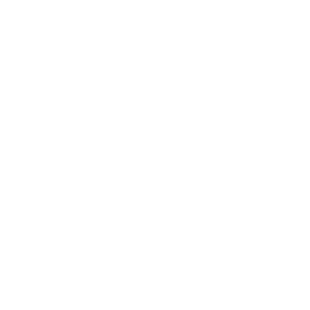
в
ы
ой клиники
ля
для сильных