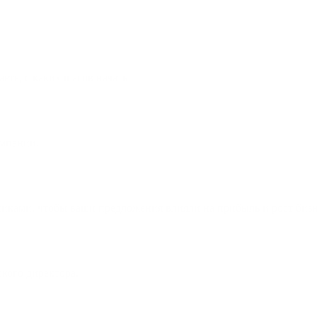
ете, с каких шагов начать
омпании.
иками, чтобы ваши предложения влияли на прибыль и рост бизн
кого директора.