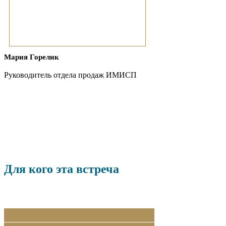
Мария Горелик
Руководитель отдела продаж ИМИСП
Для кого эта встреча
01
02
03
04