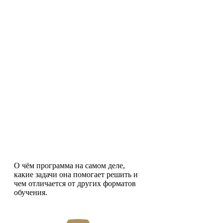
Понимание, что такое
Доктор Делового
Администрирования (DBA) в
ИМИСП
О чём программа на самом деле,
какие задачи она помогает решить и
чем отличается от других форматов
обучения.