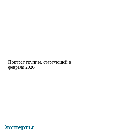
Ответ на вопрос «С кем я
буду учиться?»
Портрет группы, стартующей в
февраля 2026.
Эксперты