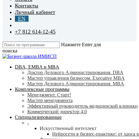
Контакты
Личный кабинет
EN
+7 812 614-12-45
Нажмите Enter для
поиска
Close
Search
search
Menu
DBA, EMBA и MBA
Доктор Делового Администрирования. DBA
Мастер управления бизнесом. Executive MBA
Мастер Делового Администрирования. MBA
Комплексные программы
Менеджмент. Старт!
Мастер менеджмента
Эффективный руководитель медицинской клиники
Коммерческий директор 4.0
Специализированные
-
Искусственный интеллект
Нейросети в бизнес-практике: от хаоса 