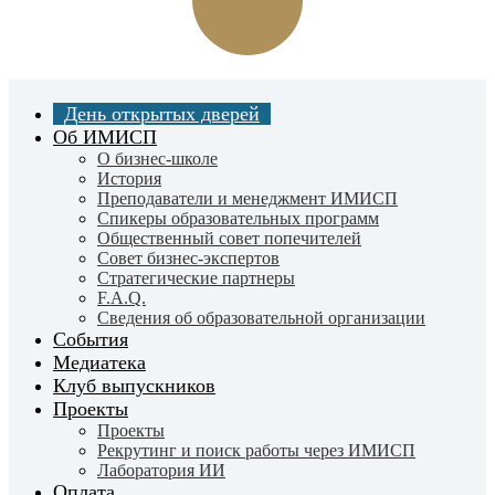
Skip
to
main
content
День открытых дверей
Об ИМИСП
О бизнес-школе
История
Преподаватели и менеджмент ИМИСП
Спикеры образовательных программ
Общественный совет попечителей
Совет бизнес-экспертов
Cтратегические партнеры
F.A.Q.
Сведения об образовательной организации
События
Медиатека
Клуб выпускников
Проекты
Проекты
Рекрутинг и поиск работы через ИМИСП
Лаборатория ИИ
Оплата