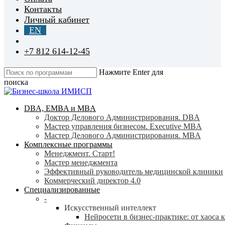
Контакты
Личный кабинет
EN
+7 812 614-12-45
Нажмите Enter для
поиска
Close
Search
search
Menu
DBA, EMBA и MBA
Доктор Делового Администрирования. DBA
Мастер управления бизнесом. Executive MBA
Мастер Делового Администрирования. MBA
Комплексные программы
Менеджмент. Старт!
Мастер менеджмента
Эффективный руководитель медицинской клиники
Коммерческий директор 4.0
Специализированные
-
Искусственный интеллект
Нейросети в бизнес-практике: от хаоса 