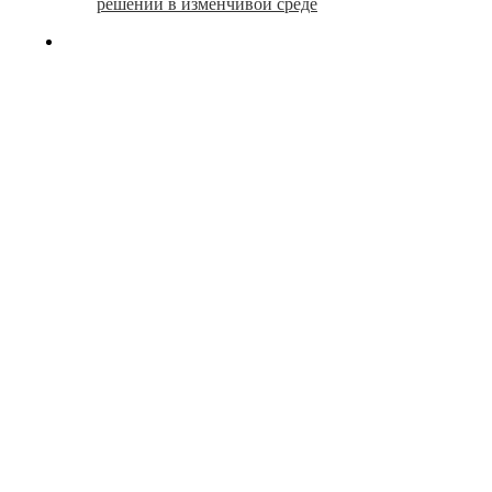
решений в изменчивой среде
search