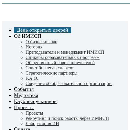
Skip
to
main
content
День открытых дверей
Об ИМИСП
О бизнес-школе
История
Преподаватели и менеджмент ИМИСП
Спикеры образовательных программ
Общественный совет попечителей
Совет бизнес-экспертов
Cтратегические партнеры
F.A.Q.
Сведения об образовательной организации
События
Медиатека
Клуб выпускников
Проекты
Проекты
Рекрутинг и поиск работы через ИМИСП
Лаборатория ИИ
Оплата