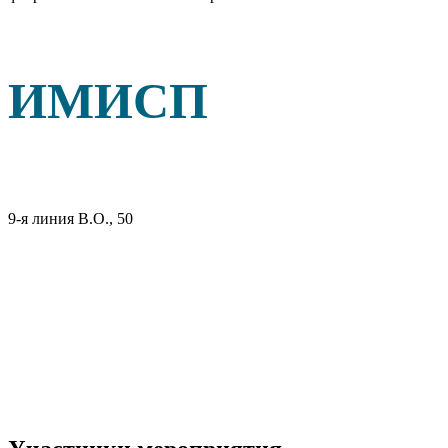
ИМИСП
9-я линия В.О., 50