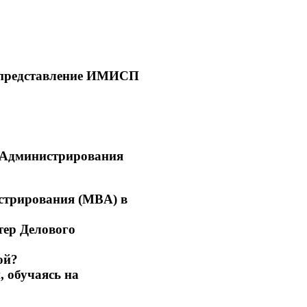
, представление ИМИСП
 Администрирования
стрирования (MBA) в
тер Делового
ой?
, обучаясь на