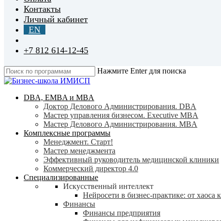
Контакты
Личный кабинет
EN
+7 812 614-12-45
Нажмите Enter для поиска
Close
Search
search
Menu
DBA, EMBA и MBA
Доктор Делового Администрирования. DBA
Мастер управления бизнесом. Executive MBA
Мастер Делового Администрирования. MBA
Комплексные программы
Менеджмент. Старт!
Мастер менеджмента
Эффективный руководитель медицинской клиники
Коммерческий директор 4.0
Специализированные
Искусственный интеллект
Нейросети в бизнес-практике: от хаоса 
Финансы
Финансы предприятия