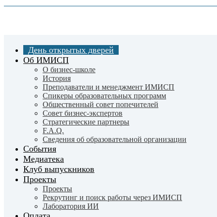
Skip
to
main
content
День открытых дверей
Об ИМИСП
О бизнес-школе
История
Преподаватели и менеджмент ИМИСП
Спикеры образовательных программ
Общественный совет попечителей
Совет бизнес-экспертов
Cтратегические партнеры
F.A.Q.
Сведения об образовательной организации
События
Медиатека
Клуб выпускников
Проекты
Проекты
Рекрутинг и поиск работы через ИМИСП
Лаборатория ИИ
Оплата