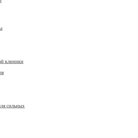
в
ы
ой клиники
ля
для сильных