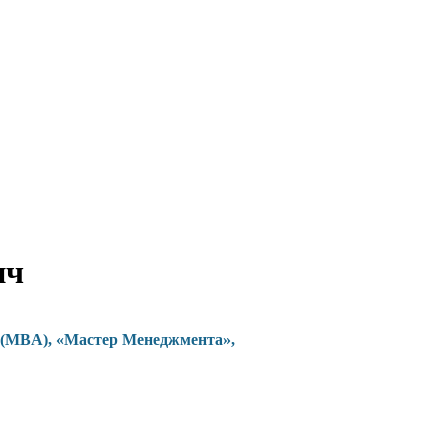
ич
 (MBA), «Мастер Менеджмента»,