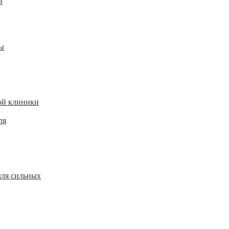
в
ы
ой клиники
ля
для сильных