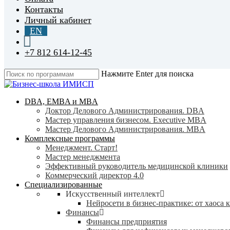
Контакты
Личный кабинет
EN
+7 812 614-12-45
Нажмите Enter для поиска
Close
Search
search
Menu
DBA, EMBA и MBA
Доктор Делового Администрирования. DBA
Мастер управления бизнесом. Executive MBA
Мастер Делового Администрирования. MBA
Комплексные программы
Менеджмент. Старт!
Мастер менеджмента
Эффективный руководитель медицинской клиники
Коммерческий директор 4.0
Специализированные
Искусственный интеллект
Нейросети в бизнес-практике: от хаоса 
Финансы
Финансы предприятия