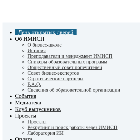
Skip
to
main
content
День открытых дверей
Об ИМИСП
О бизнес-школе
История
Преподаватели и менеджмент ИМИСП
Спикеры образовательных программ
Общественный совет попечителей
Совет бизнес-экспертов
Cтратегические партнеры
F.A.Q.
Сведения об образовательной организации
События
Медиатека
Клуб выпускников
Проекты
Проекты
Рекрутинг и поиск работы через ИМИСП
Лаборатория ИИ
Оплата