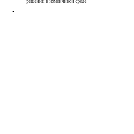
решений в изменчивой среде
search