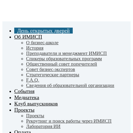
Skip
to
main
content
День открытых дверей
Об ИМИСП
О бизнес-школе
История
Преподаватели и менеджмент ИМИСП
Спикеры образовательных программ
Общественный совет попечителей
Совет бизнес-экспертов
Cтратегические партнеры
F.A.Q.
Сведения об образовательной организации
События
Медиатека
Клуб выпускников
Проекты
Проекты
Рекрутинг и поиск работы через ИМИСП
Лаборатория ИИ
Оплата