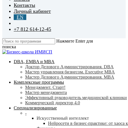
Контакты
Личный кабинет
EN
+7 812 614-12-45
Нажмите Enter для
поиска
Close
Search
search
Menu
DBA, EMBA и MBA
Доктор Делового Администрирования. DBA
Мастер управления бизнесом. Executive MBA
Мастер Делового Администрирования. MBA
Комплексные программы
Менеджмент. Старт!
Мастер менеджмента
Эффективный руководитель медицинской клиники
Коммерческий директор 4.0
Специализированные
-
Искусственный интеллект
Нейросети в бизнес-практике: от хаоса 