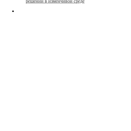
решений в изменчивой среде
search