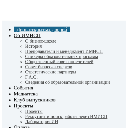
Skip
to
main
content
День открытых дверей
Об ИМИСП
О бизнес-школе
История
Преподаватели и менеджмент ИМИСП
Спикеры образовательных программ
Общественный совет попечителей
Совет бизнес-экспертов
Cтратегические партнеры
F.A.Q.
Сведения об образовательной организации
События
Медиатека
Клуб выпускников
Проекты
Проекты
Рекрутинг и поиск работы через ИМИСП
Лаборатория ИИ
Оплата