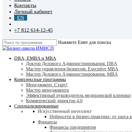
Контакты
Личный кабинет
EN
+7 812 614-12-45
Нажмите Enter для поиска
Close
Search
search
Menu
DBA, EMBA и MBA
Доктор Делового Администрирования. DBA
Мастер управления бизнесом. Executive MBA
Мастер Делового Администрирования. MBA
Комплексные программы
Менеджмент. Старт!
Мастер менеджмента
Эффективный руководитель медицинской клиники
Коммерческий директор 4.0
Специализированные
Искусственный интеллект
Нейросети в бизнес-практике: от хаоса 
Финансы
Финансы предприятия