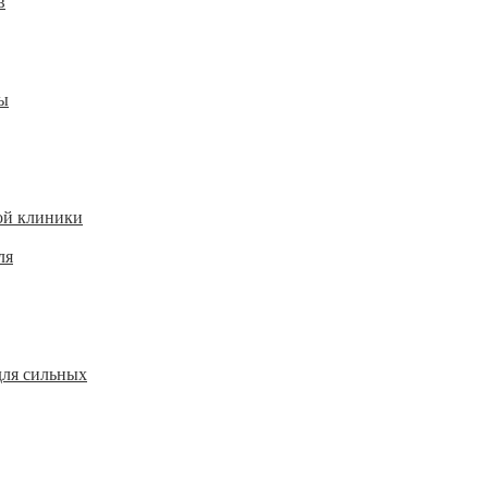
в
ы
ой клиники
ля
для сильных