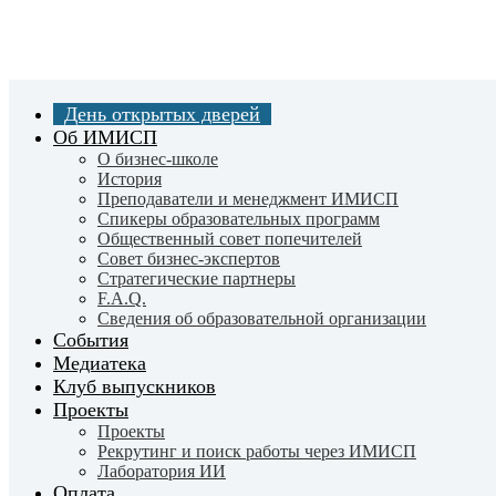
Skip
to
main
content
День открытых дверей
Об ИМИСП
О бизнес-школе
История
Преподаватели и менеджмент ИМИСП
Спикеры образовательных программ
Общественный совет попечителей
Совет бизнес-экспертов
Cтратегические партнеры
F.A.Q.
Сведения об образовательной организации
События
Медиатека
Клуб выпускников
Проекты
Проекты
Рекрутинг и поиск работы через ИМИСП
Лаборатория ИИ
Оплата