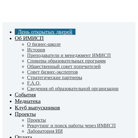
Skip
to
main
content
День открытых дверей
Об ИМИСП
О бизнес-школе
История
Преподаватели и менеджмент ИМИСП
Спикеры образовательных программ
Общественный совет попечителей
Совет бизнес-экспертов
Cтратегические партнеры
F.A.Q.
Сведения об образовательной организации
События
Медиатека
Клуб выпускников
Проекты
Проекты
Рекрутинг и поиск работы через ИМИСП
Лаборатория ИИ
Оплата