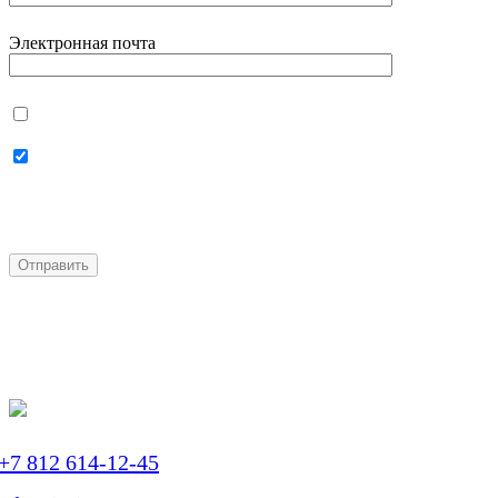
Электронная почта
Даю согласие на
использование своих
персональных данных
Даю согласие на
получение
персональной рассылки
+7 812 614-12-45