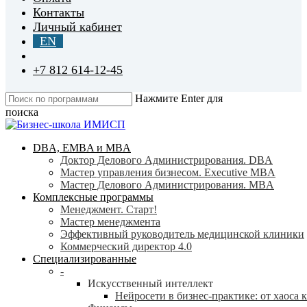
Контакты
Личный кабинет
EN
+7 812 614-12-45
Нажмите Enter для
поиска
Close
Search
search
Menu
DBA, EMBA и MBA
Доктор Делового Администрирования. DBA
Мастер управления бизнесом. Executive MBA
Мастер Делового Администрирования. MBA
Комплексные программы
Менеджмент. Старт!
Мастер менеджмента
Эффективный руководитель медицинской клиники
Коммерческий директор 4.0
Специализированные
-
Искусственный интеллект
Нейросети в бизнес-практике: от хаоса 