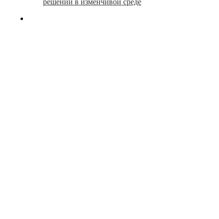
решений в изменчивой среде
search