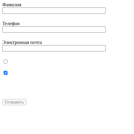
Фамилия
Телефон
Электронная почта
Даю согласие на
использование своих
персональных данных
Даю согласие на
получение
персональной рассылки