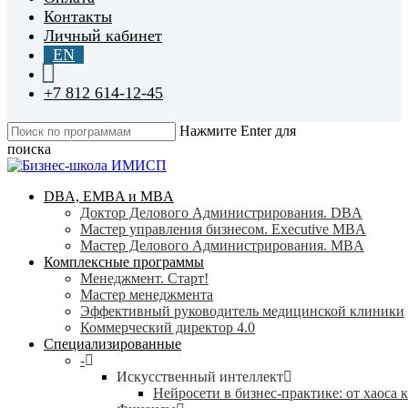
Контакты
Личный кабинет
EN
+7 812 614-12-45
Нажмите Enter для
поиска
Close
Search
search
Menu
DBA, EMBA и MBA
Доктор Делового Администрирования. DBA
Мастер управления бизнесом. Executive MBA
Мастер Делового Администрирования. MBA
Комплексные программы
Менеджмент. Старт!
Мастер менеджмента
Эффективный руководитель медицинской клиники
Коммерческий директор 4.0
Специализированные
-
Искусственный интеллект
Нейросети в бизнес-практике: от хаоса 