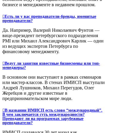
бизнесе и менеджменте в недавнем прошлом.
Есть ли у вас преподаватели-бренды, именитые
преподаватели?
Да. Например, Валерий Николаевич Фунтов —
вице-президент петербургского подразделения
PMI или Михаил Александрович Карлик — один
из ведущих экспертов Петербурга по
финансовому менеджменту.
Ведут ли занятия известные бизнесмены или топ-
менеджеры?
В основном они выступают в рамках семинаров
или мастер-классов. В стенах ИМИСП выступали
Андрей Лушников, Михаил Перегудов, Олег
Жеребцов и другие известные в
предпринимательском мире люди.
В названии ИМИСП есть слово “международный”.
В чем заключается суть международности?
Преподают ли на программах зарубежные
преподаватели?
ИМИСП создавался 30 лет назад как