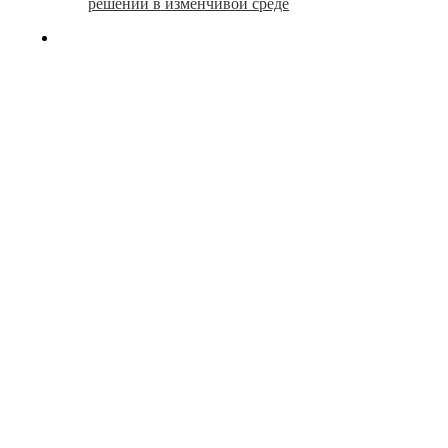
решений в изменчивой среде
search