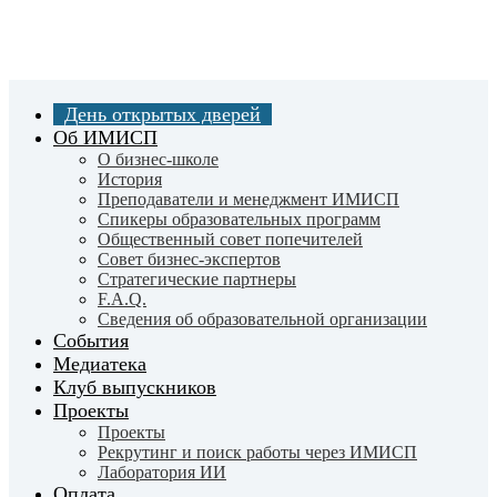
Skip
to
main
content
День открытых дверей
Об ИМИСП
О бизнес-школе
История
Преподаватели и менеджмент ИМИСП
Спикеры образовательных программ
Общественный совет попечителей
Совет бизнес-экспертов
Cтратегические партнеры
F.A.Q.
Сведения об образовательной организации
События
Медиатека
Клуб выпускников
Проекты
Проекты
Рекрутинг и поиск работы через ИМИСП
Лаборатория ИИ
Оплата