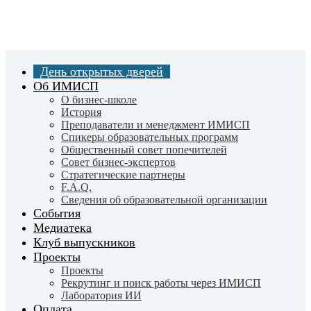
Skip
to
main
content
День открытых дверей
Об ИМИСП
О бизнес-школе
История
Преподаватели и менеджмент ИМИСП
Спикеры образовательных программ
Общественный совет попечителей
Совет бизнес-экспертов
Cтратегические партнеры
F.A.Q.
Сведения об образовательной организации
События
Медиатека
Клуб выпускников
Проекты
Проекты
Рекрутинг и поиск работы через ИМИСП
Лаборатория ИИ
Оплата