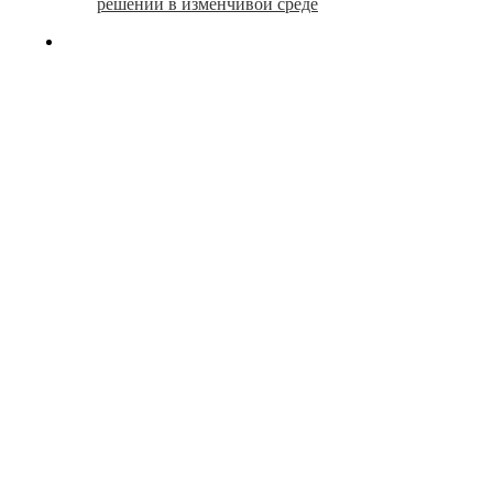
решений в изменчивой среде
search