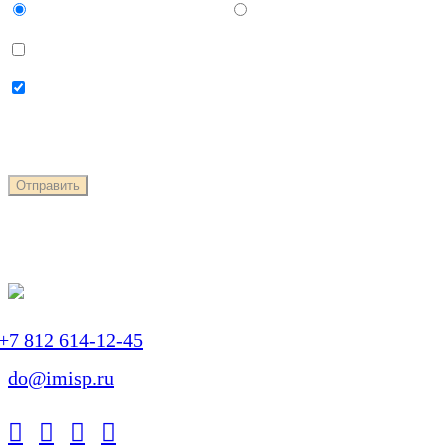
Буду очно в ИМИСП
Онлайн
Даю согласие на
использование своих
персональных данных
Даю согласие на
получение
персональной рассылки
+7 812 614-12-45
do@imisp.ru