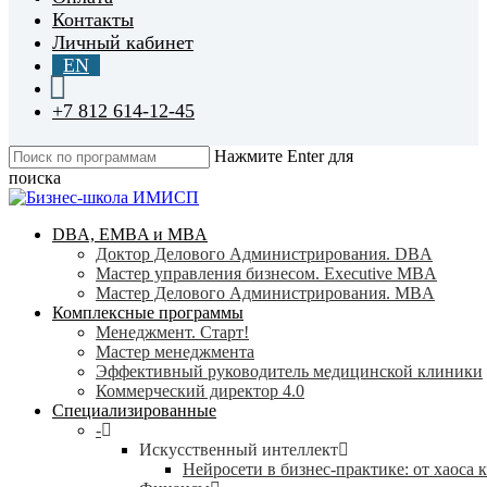
Контакты
Личный кабинет
EN
+7 812 614-12-45
Нажмите Enter для
поиска
Close
Search
search
Menu
DBA, EMBA и MBA
Доктор Делового Администрирования. DBA
Мастер управления бизнесом. Executive MBA
Мастер Делового Администрирования. MBA
Комплексные программы
Менеджмент. Старт!
Мастер менеджмента
Эффективный руководитель медицинской клиники
Коммерческий директор 4.0
Специализированные
-
Искусственный интеллект
Нейросети в бизнес-практике: от хаоса 