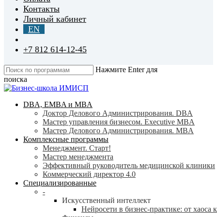
Контакты
Личный кабинет
EN
+7 812 614-12-45
Нажмите Enter для
поиска
Close
Search
search
Menu
DBA, EMBA и MBA
Доктор Делового Администрирования. DBA
Мастер управления бизнесом. Executive MBA
Мастер Делового Администрирования. MBA
Комплексные программы
Менеджмент. Старт!
Мастер менеджмента
Эффективный руководитель медицинской клиники
Коммерческий директор 4.0
Специализированные
-
Искусственный интеллект
Нейросети в бизнес-практике: от хаоса 