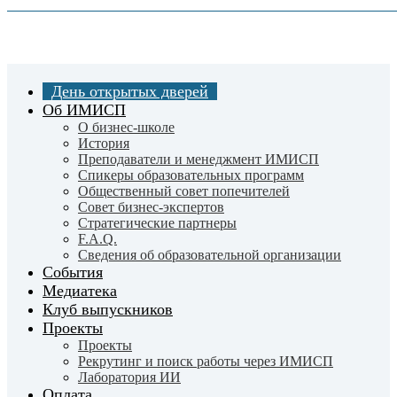
Skip
to
main
content
День открытых дверей
Об ИМИСП
О бизнес-школе
История
Преподаватели и менеджмент ИМИСП
Спикеры образовательных программ
Общественный совет попечителей
Совет бизнес-экспертов
Cтратегические партнеры
F.A.Q.
Сведения об образовательной организации
События
Медиатека
Клуб выпускников
Проекты
Проекты
Рекрутинг и поиск работы через ИМИСП
Лаборатория ИИ
Оплата