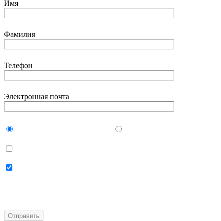
Имя
Фамилия
Телефон
Электронная почта
Буду очно в ИМИСП
Онлайн
Даю согласие на
использование своих
персональных данных
Даю согласие на
получение
персональной рассылки