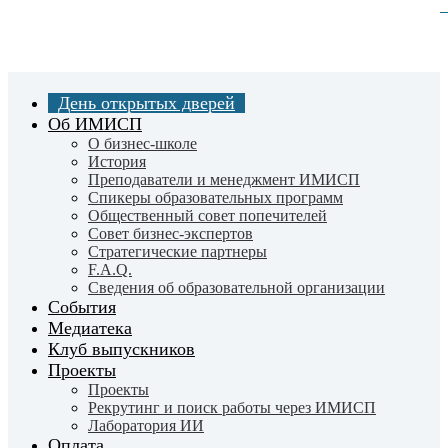
Skip
to
Close
main
Menu
content
День открытых дверей
Об ИМИСП
О бизнес-школе
История
Преподаватели и менеджмент ИМИСП
Спикеры образовательных программ
Общественный совет попечителей
Совет бизнес-экспертов
Cтратегические партнеры
F.A.Q.
Сведения об образовательной организации
События
Медиатека
Клуб выпускников
Проекты
Проекты
Рекрутинг и поиск работы через ИМИСП
Лаборатория ИИ
Оплата