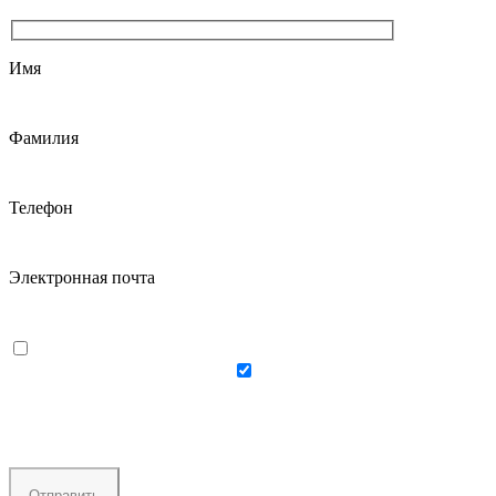
Имя
Фамилия
Телефон
Электронная почта
Даю согласие на
использование своих
персональных данных
Даю согласие на
получение персональной рассылки