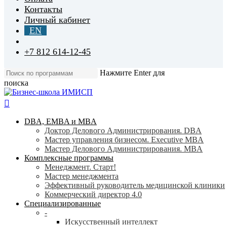
Контакты
Личный кабинет
EN
+7 812 614-12-45
Нажмите Enter для
поиска
Close
Search
search
Menu
DBA, EMBA и MBA
Доктор Делового Администрирования. DBA
Мастер управления бизнесом. Executive MBA
Мастер Делового Администрирования. MBA
Комплексные программы
Менеджмент. Старт!
Мастер менеджмента
Эффективный руководитель медицинской клиники
Коммерческий директор 4.0
Специализированные
-
Искусственный интеллект