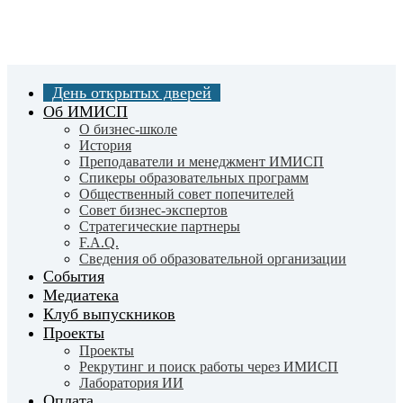
Skip
to
main
content
День открытых дверей
Об ИМИСП
О бизнес-школе
История
Преподаватели и менеджмент ИМИСП
Спикеры образовательных программ
Общественный совет попечителей
Совет бизнес-экспертов
Cтратегические партнеры
F.A.Q.
Сведения об образовательной организации
События
Медиатека
Клуб выпускников
Проекты
Проекты
Рекрутинг и поиск работы через ИМИСП
Лаборатория ИИ
Оплата