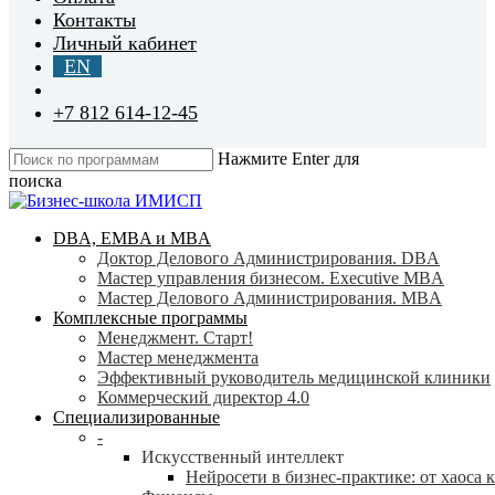
Контакты
Личный кабинет
EN
+7 812 614-12-45
Нажмите Enter для
поиска
Close
Search
search
Menu
DBA, EMBA и MBA
Доктор Делового Администрирования. DBA
Мастер управления бизнесом. Executive MBA
Мастер Делового Администрирования. MBA
Комплексные программы
Менеджмент. Старт!
Мастер менеджмента
Эффективный руководитель медицинской клиники
Коммерческий директор 4.0
Специализированные
-
Искусственный интеллект
Нейросети в бизнес-практике: от хаоса 