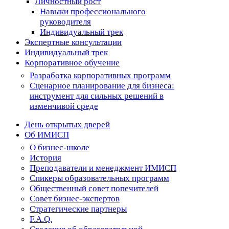
Личностный рост
Навыки профессионального
руководителя
Индивидуальный трек
Экспертные консультации
Индивидуальный трек
Корпоративное обучение
Разработка корпоративных программ
Сценарное планирование для бизнеса:
инструмент для сильных решений в
изменчивой среде
День открытых дверей
Об ИМИСП
О бизнес-школе
История
Преподаватели и менеджмент ИМИСП
Спикеры образовательных программ
Общественный совет попечителей
Совет бизнес-экспертов
Cтратегические партнеры
F.A.Q.