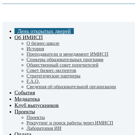
Skip
to
main
content
День открытых дверей
Об ИМИСП
О бизнес-школе
История
Преподаватели и менеджмент ИМИСП
Спикеры образовательных программ
Общественный совет попечителей
Совет бизнес-экспертов
Cтратегические партнеры
F.A.Q.
Сведения об образовательной организации
События
Медиатека
Клуб выпускников
Проекты
Проекты
Рекрутинг и поиск работы через ИМИСП
Лаборатория ИИ
Оплата