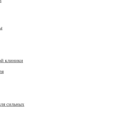
в
ы
ой клиники
ля
для сильных