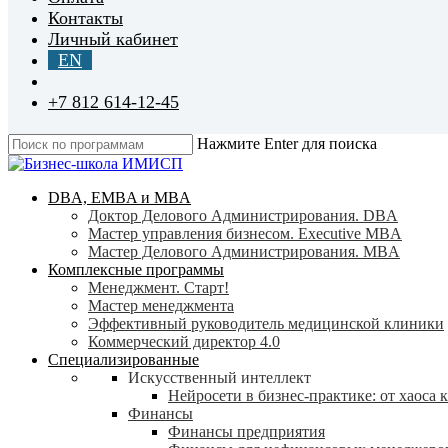
Контакты
Личный кабинет
EN
+7 812 614-12-45
Нажмите Enter для поиска
Close
Search
search
Menu
DBA, EMBA и MBA
Доктор Делового Администрирования. DBA
Мастер управления бизнесом. Executive MBA
Мастер Делового Администрирования. MBA
Комплексные программы
Менеджмент. Старт!
Мастер менеджмента
Эффективный руководитель медицинской клиники
Коммерческий директор 4.0
Специализированные
Искусственный интеллект
Нейросети в бизнес-практике: от хаоса 
Финансы
Финансы предприятия