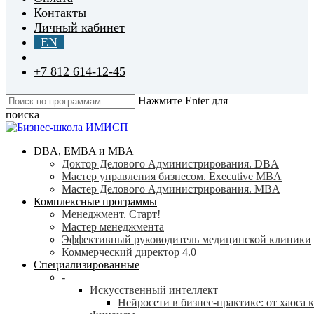
Контакты
Личный кабинет
EN
+7 812 614-12-45
Нажмите Enter для
поиска
Close
Search
search
Menu
DBA, EMBA и MBA
Доктор Делового Администрирования. DBA
Мастер управления бизнесом. Executive MBA
Мастер Делового Администрирования. MBA
Комплексные программы
Менеджмент. Старт!
Мастер менеджмента
Эффективный руководитель медицинской клиники
Коммерческий директор 4.0
Специализированные
-
Искусственный интеллект
Нейросети в бизнес-практике: от хаоса 