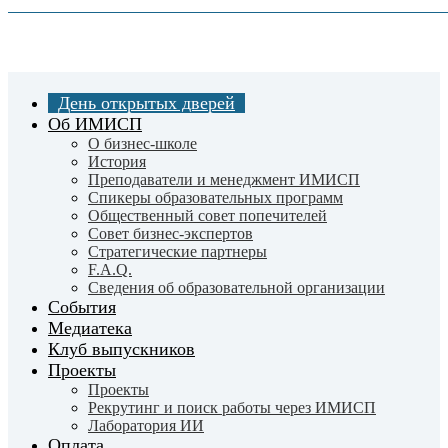
Skip
to
Close
main
Menu
content
День открытых дверей
Об ИМИСП
О бизнес-школе
История
Преподаватели и менеджмент ИМИСП
Спикеры образовательных программ
Общественный совет попечителей
Совет бизнес-экспертов
Cтратегические партнеры
F.A.Q.
Сведения об образовательной организации
События
Медиатека
Клуб выпускников
Проекты
Проекты
Рекрутинг и поиск работы через ИМИСП
Лаборатория ИИ
Оплата