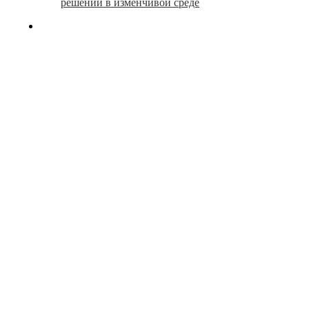
решений в изменчивой среде
search