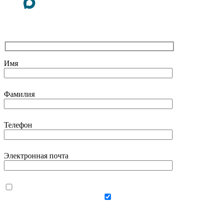
Имя
Фамилия
Телефон
Электронная почта
Даю согласие на
использование своих
персональных данных
Даю согласие на
получение персональной рассылки