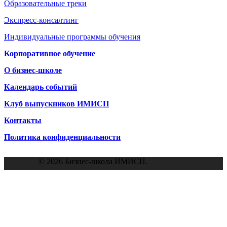
Образовательные треки
Экспресс-консалтинг
Индивидуальные программы обучения
Корпоративное обучение
О бизнес-школе
Календарь событий
Клуб выпускников ИМИСП
Контакты
Политика конфиденциальности
© 2026 Бизнес-школа ИМИСП.
DBA, EMBA и MBA
Комплексные программы
Доктор Делового
Специализированные
Администрирования. DBA
Менеджмент. Старт!
Экспертные консультации