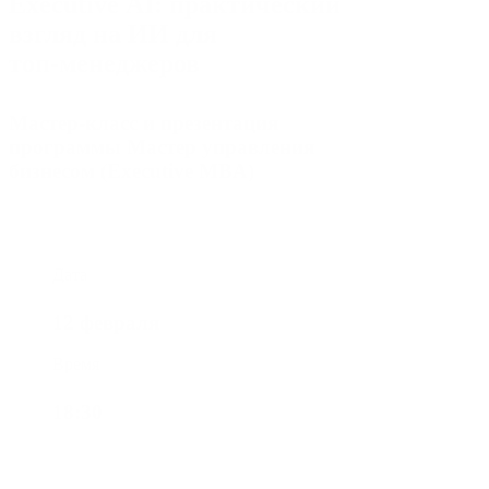
Executive AI: практический
взгляд на ИИ для
топ‑менеджеров
Мастер-класс и презентация
программы Мастер управления
бизнесом (Executive MBA)
Дата
12 февраля
Время
18:30