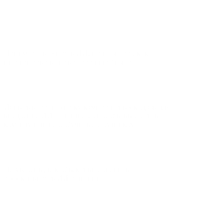
Понимаете важность ИИ, но не знаете, как
интегрировать его в стратегию бизнеса
Испытываете нехватку компетентных кадров для
внедрения ИИ — и ищете способы вырастить
команду или переобучить сотрудников
Не уверены, как объективно оценить
эффективность ИИ‑решений