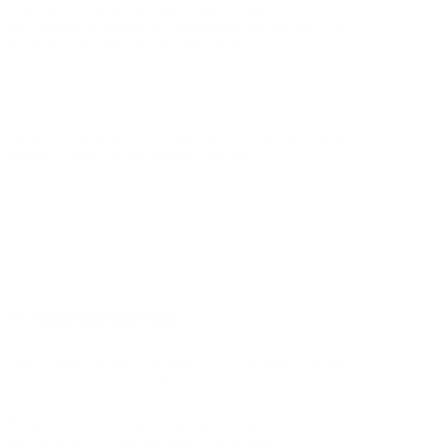
Чувствуете эмоциональное выгорание из‑за
постоянного давления: «внедрять ИИ сейчас», но
не видите четкого плана действий
Не знаете, как выбрать ИИ‑инструмент, который
реально решит ваши бизнес‑задачи
О мероприятии
ИИ больше не эксперимент — это новый стандарт
конкурентоспособности.
В одной встрече мы соединяем практический
мастер‑класс по внедрению ИИ в бизнес