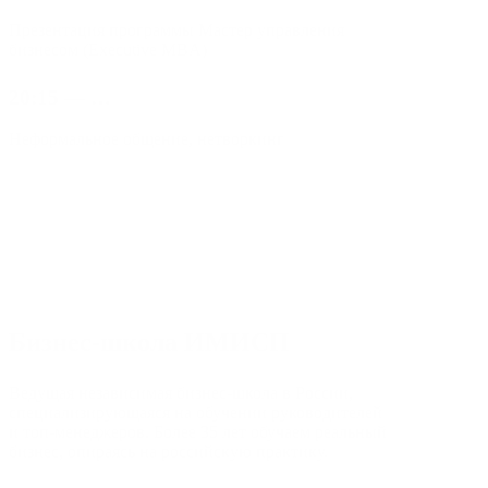
Презентация программы Мастер управления
бизнесом (Executive MBA)
20:15 — …
Неформальное общение, нетворкинг
Бизнес-школа ИМИСП
Ведущая независимая бизнес-школа в России,
специализирующаяся на обучении руководителей
и топ-менеджеров. Более 35 лет обучаем реальный
бизнес, опираясь на российскую практику.