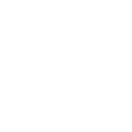
do@imisp.ru
Программы:
Комплексные программы
Управление проектами
Продажи и маркетинг
Финансы
Личная эффективность
Отраслевые программы
Образовательные треки
Экспресс-консалтинг
Индивидуальные программы обучения
Корпоративное обучение