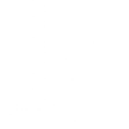
Финансы
Финансы предприятия
Финансы для нефинансовых менеджеро
Маркетинг, продажи, продукты
Предпринимательство
Эффективные продажи
-
Проекты и операции
Операционная эффективность и финанс
Менеджер проекта
Управление проектами
HR-программы
Эффективное управление персоналом
-
Отраслевые программы
Эффективный руководитель медицинск
-
Личностный рост
Навыки профессионального руководите
Индивидуальный трек
Экспертные консультации
Индивидуальный трек
Корпоративное обучение
Разработка корпоративных программ
Сценарное планирование для бизнеса: инструмент 