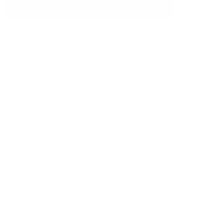
Эксперты
Шарапова Виктория
Директор программы Мастер управления
бизнесом (Executive MBA) ИМИСП
HR-эксперт с опытом 25+ лет
Экс- вице-президент по управлению персоналом
крупных федеральных компаний
Корпоративный антрополог, бизнес-тренер
ТОП-100 директоров по персоналу по версии
Коммерсантъ (2022)