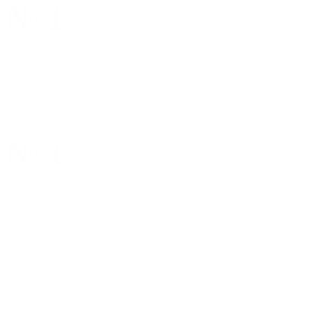
№1
первое место в независимом рейтинге российских
бизнес-школ MBA.SU 2025
№1
5 palmes в международном рейтинге самых
влиятельных бизнес-школ России Eduniversal
Business School Ranking