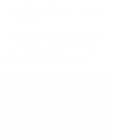
и презентацию программы Мастер управления
бизнесом (Executive MBA), где ИИ уже встроен
в учебный трек для топ‑менеджеров
и собственников.
Мы покажем, как первые лица компаний реально
используют ИИ для изменения бизнес‑модели,
а не только для автоматизации рутинных задач,
и как программа Мастер управления бизнесом
(Executive MBA) помогает вырастить внутри
компании людей, способных вести эти изменения.
Присоединяйтесь к нам
и откройте для себя
новые
идеи
, позволяющие
принимать решения сегодня
для стабильности и роста
вашего бизнеса завтра.
Регистрация