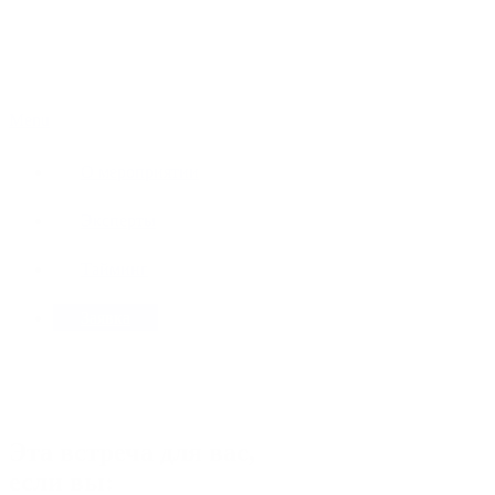
Menu
О мероприятии
Эксперты
Тайминг
Заявка
Эта встреча для вас,
если вы: