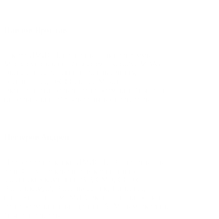
Павлов Ярослав
Ректор ИМИСП, преподаватель программы
Мастер управления бизнесом (Executive MBA)
Эксперт по стратегии и трендвотчингу,
фасилитатор, OKR Certified Master
Эксперт по цифровой трансформации бизнеса и
цифровизации образовательных процессов
Нестеров Андрей
Профессор практики ИМИСП, 13+ лет опыта в
роли С-level руководителя крупнейших
российских компаний (VP, CMO, CCO):
Ростелеком, t2, Россельхозбанк, Триколор,
платежная система МИР. Эксперт по цифровой
трансформации и внедрении AI/ML в маркетинг,
бизнес-процессы