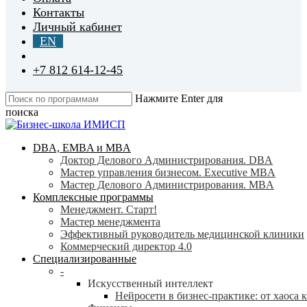
Контакты
Личный кабинет
EN
+7 812 614-12-45
Нажмите Enter для
поиска
Close
Search
search
Menu
DBA, EMBA и MBA
Доктор Делового Администрирования. DBA
Мастер управления бизнесом. Executive MBA
Мастер Делового Администрирования. MBA
Комплексные программы
Менеджмент. Старт!
Мастер менеджмента
Эффективный руководитель медицинской клиники
Коммерческий директор 4.0
Специализированные
-
Искусственный интеллект
Нейросети в бизнес-практике: от хаоса 