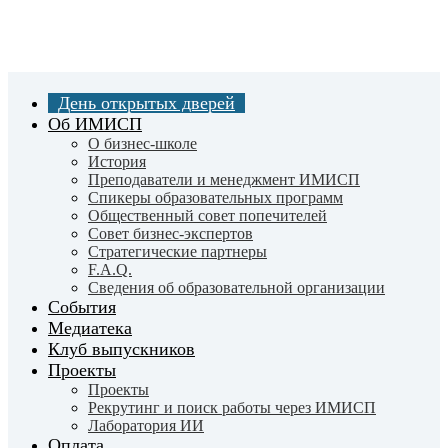
Skip
to
main
content
День открытых дверей
Об ИМИСП
О бизнес-школе
История
Преподаватели и менеджмент ИМИСП
Спикеры образовательных программ
Общественный совет попечителей
Совет бизнес-экспертов
Cтратегические партнеры
F.A.Q.
Сведения об образовательной организации
События
Медиатека
Клуб выпускников
Проекты
Проекты
Рекрутинг и поиск работы через ИМИСП
Лаборатория ИИ
Оплата