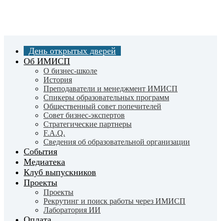
Skip
to
main
content
День открытых дверей
Об ИМИСП
О бизнес-школе
История
Преподаватели и менеджмент ИМИСП
Спикеры образовательных программ
Общественный совет попечителей
Совет бизнес-экспертов
Cтратегические партнеры
F.A.Q.
Сведения об образовательной организации
События
Медиатека
Клуб выпускников
Проекты
Проекты
Рекрутинг и поиск работы через ИМИСП
Лаборатория ИИ
Оплата