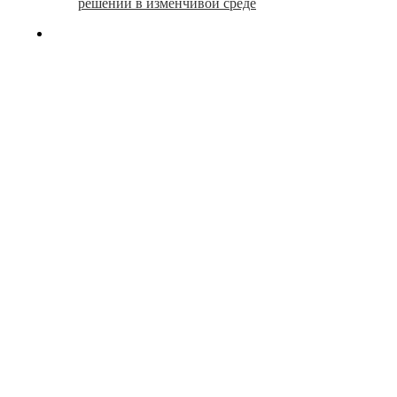
решений в изменчивой среде
search