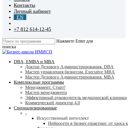
Контакты
Личный кабинет
EN
+7 812 614-12-45
Нажмите Enter для
поиска
Close
Search
search
Menu
DBA, EMBA и MBA
Доктор Делового Администрирования. DBA
Мастер управления бизнесом. Executive MBA
Мастер Делового Администрирования. MBA
Комплексные программы
Менеджмент. Старт!
Мастер менеджмента
Эффективный руководитель медицинской клиники
Коммерческий директор 4.0
Специализированные
-
Искусственный интеллект
Нейросети в бизнес-практике: от хаоса 