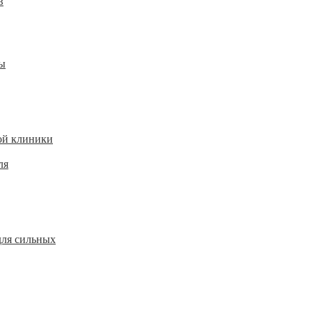
в
ы
ой клиники
ля
для сильных