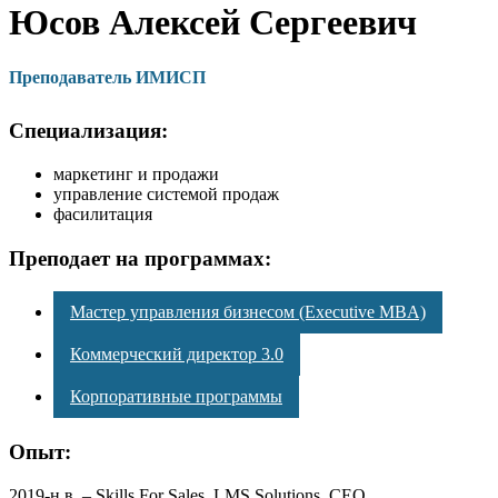
Юсов Алексей Сергеевич
Преподаватель ИМИСП
Специализация:
маркетинг и продажи
управление системой продаж
фасилитация
Преподает на программах:
Мастер управления бизнесом (Executive MBA)
Коммерческий директор 3.0
Корпоративные программы
Опыт:
2019-н.в. – Skills For Sales, LMS Solutions. CEO