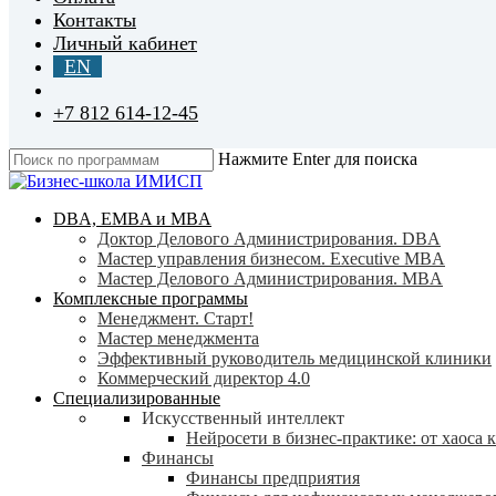
Контакты
Личный кабинет
EN
+7 812 614-12-45
Нажмите Enter для поиска
Close
Search
search
Menu
DBA, EMBA и MBA
Доктор Делового Администрирования. DBA
Мастер управления бизнесом. Executive MBA
Мастер Делового Администрирования. MBA
Комплексные программы
Менеджмент. Старт!
Мастер менеджмента
Эффективный руководитель медицинской клиники
Коммерческий директор 4.0
Специализированные
Искусственный интеллект
Нейросети в бизнес-практике: от хаоса 
Финансы
Финансы предприятия