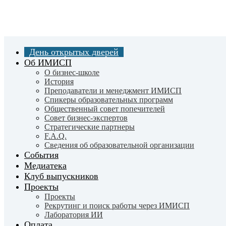
Skip
to
main
content
День открытых дверей
Об ИМИСП
О бизнес-школе
История
Преподаватели и менеджмент ИМИСП
Спикеры образовательных программ
Общественный совет попечителей
Совет бизнес-экспертов
Cтратегические партнеры
F.A.Q.
Сведения об образовательной организации
События
Медиатека
Клуб выпускников
Проекты
Проекты
Рекрутинг и поиск работы через ИМИСП
Лаборатория ИИ
Оплата