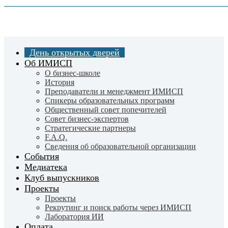
Skip
to
Close
main
Menu
content
День открытых дверей
Об ИМИСП
О бизнес-школе
История
Преподаватели и менеджмент ИМИСП
Спикеры образовательных программ
Общественный совет попечителей
Совет бизнес-экспертов
Cтратегические партнеры
F.A.Q.
Сведения об образовательной организации
События
Медиатека
Клуб выпускников
Проекты
Проекты
Рекрутинг и поиск работы через ИМИСП
Лаборатория ИИ
Оплата