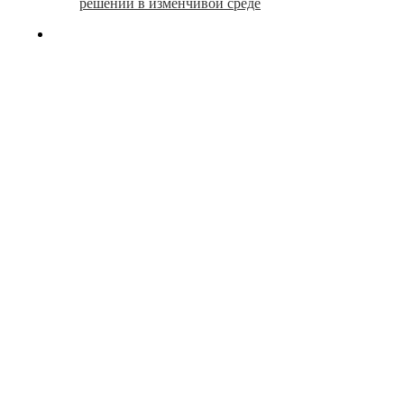
решений в изменчивой среде
search