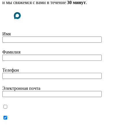
и мы свяжемся с вами в течение
30 минут
.
Имя
Фамилия
Телефон
Электронная почта
Даю согласие на
использование своих
персональных данных
Даю согласие на
получение
персональной рассылки