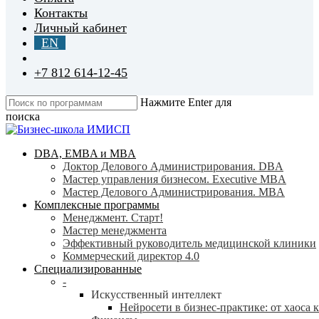
Контакты
Личный кабинет
EN
+7 812 614-12-45
Нажмите Enter для
поиска
Close
Search
search
Menu
DBA, EMBA и MBA
Доктор Делового Администрирования. DBA
Мастер управления бизнесом. Executive MBA
Мастер Делового Администрирования. MBA
Комплексные программы
Менеджмент. Старт!
Мастер менеджмента
Эффективный руководитель медицинской клиники
Коммерческий директор 4.0
Специализированные
-
Искусственный интеллект
Нейросети в бизнес-практике: от хаоса 