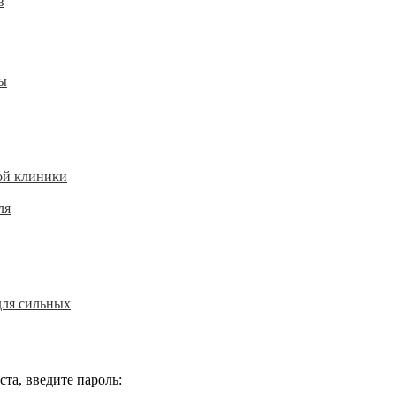
в
ы
ой клиники
ля
для сильных
та, введите пароль: