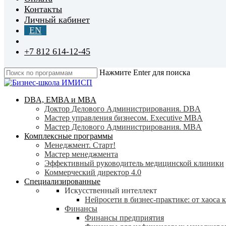
Контакты
Личный кабинет
EN
+7 812 614-12-45
Нажмите Enter для поиска
Close
Search
search
Menu
DBA, EMBA и MBA
Доктор Делового Администрирования. DBA
Мастер управления бизнесом. Executive MBA
Мастер Делового Администрирования. MBA
Комплексные программы
Менеджмент. Старт!
Мастер менеджмента
Эффективный руководитель медицинской клиники
Коммерческий директор 4.0
Специализированные
Искусственный интеллект
Нейросети в бизнес-практике: от хаоса 
Финансы
Финансы предприятия