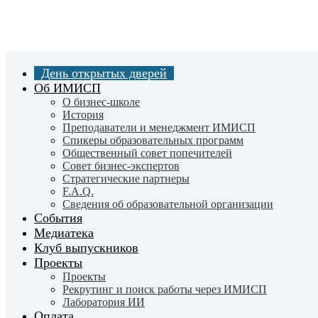
Skip
to
main
content
День открытых дверей
Об ИМИСП
О бизнес-школе
История
Преподаватели и менеджмент ИМИСП
Спикеры образовательных программ
Общественный совет попечителей
Совет бизнес-экспертов
Cтратегические партнеры
F.A.Q.
Сведения об образовательной организации
События
Медиатека
Клуб выпускников
Проекты
Проекты
Рекрутинг и поиск работы через ИМИСП
Лаборатория ИИ
Оплата