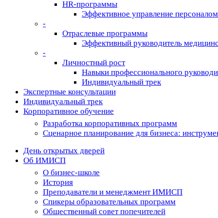
HR-программы
Эффективное управление персоналом
-
Отраслевые программы
Эффективный руководитель медицинс
-
Личностный рост
Навыки профессионального руководи
Индивидуальный трек
Экспертные консультации
Индивидуальный трек
Корпоративное обучение
Разработка корпоративных программ
Сценарное планирование для бизнеса: инструме
День открытых дверей
Об ИМИСП
О бизнес-школе
История
Преподаватели и менеджмент ИМИСП
Спикеры образовательных программ
Общественный совет попечителей