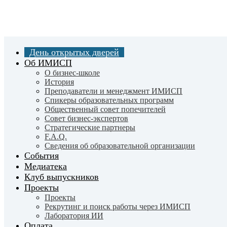
Skip
to
main
content
День открытых дверей
Об ИМИСП
О бизнес-школе
История
Преподаватели и менеджмент ИМИСП
Спикеры образовательных программ
Общественный совет попечителей
Совет бизнес-экспертов
Cтратегические партнеры
F.A.Q.
Сведения об образовательной организации
События
Медиатека
Клуб выпускников
Проекты
Проекты
Рекрутинг и поиск работы через ИМИСП
Лаборатория ИИ
Оплата