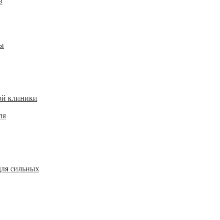
в
ы
ой клиники
ля
для сильных