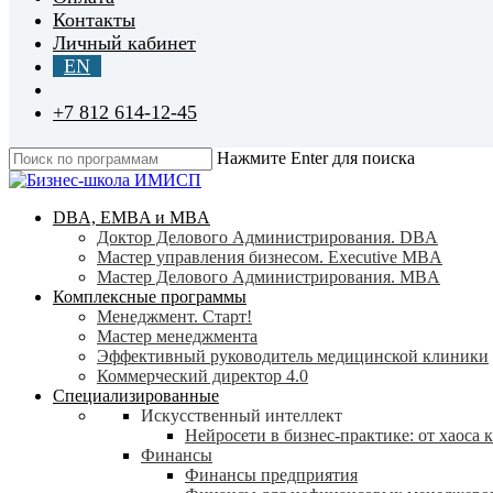
Контакты
Личный кабинет
EN
+7 812 614-12-45
Нажмите Enter для поиска
Close
Search
search
Menu
DBA, EMBA и MBA
Доктор Делового Администрирования. DBA
Мастер управления бизнесом. Executive MBA
Мастер Делового Администрирования. MBA
Комплексные программы
Менеджмент. Старт!
Мастер менеджмента
Эффективный руководитель медицинской клиники
Коммерческий директор 4.0
Специализированные
Искусственный интеллект
Нейросети в бизнес-практике: от хаоса 
Финансы
Финансы предприятия