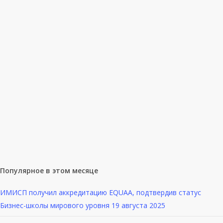
Алексей Шулепов, Докторант
программы DBA в бизнес-школе
ИМИСП, генеральный директор ООО
«ТЕК-КОМ Холдинг» рассказал в
статье о развитии производств
подшипников…
Ведомости
02 июля 2024
Популярное в этом месяце
ИМИСП получил аккредитацию EQUAA, подтвердив статус
Бизнес-школы мирового уровня
19 августа 2025