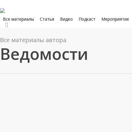
Skip
to
main
Все материалы
Статья
Видео
Подкаст
Мероприятие
search
content
Все материалы автора
Ведомости
Статья
Обучение как
стратегический актив
В современных условиях вакансию