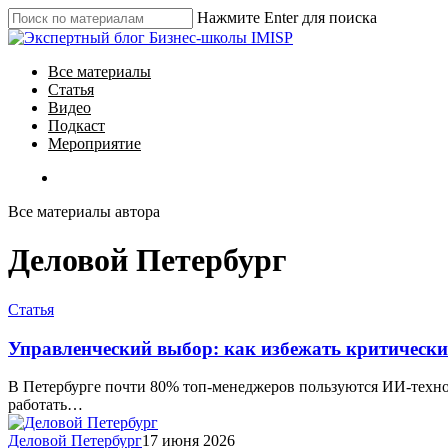
Skip
Нажмите Enter для поиска
to
Close
main
Search
content
search
Menu
Все материалы
Статья
Видео
Подкаст
Мероприятие
search
Все материалы автора
Деловой Петербург
Статья
Управленческий выбор: как избежать критическ
В Петербурге почти 80% топ-менеджеров пользуются ИИ-техно
работать…
Деловой Петербург
17 июня 2026